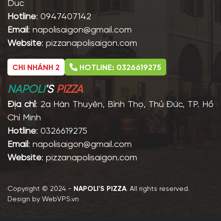
Duc
Hotline
: 0947407142
Email
: napolisaigon@gmail.com
Website
: pizzanapolisaigon.com
CHI NHÁNH 2
HOTLINE: 0326619275
NAPOLI
'S
PIZZA
Địa chỉ
: 2a Hàn Thuyên, Bình Thọ, Thủ Đức, TP. Hồ
Chí Minh
Hotline
: 0326619275
Email
: napolisaigon@gmail.com
Website
: pizzanapolisaigon.com
Copyright © 2024 -
NAPOLI'S PIZZA
. All rights reserved.
Design by WebVPS.vn